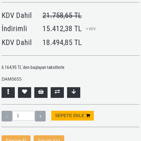
KDV Dahil
21.758,65 TL
İndirimli
15.412,38 TL
+ KDV
KDV Dahil
18.494,85 TL
6.164,95 TL
`den başlayan taksitlerle
DAM065S
Tavsiye Et
Yorum Yaz