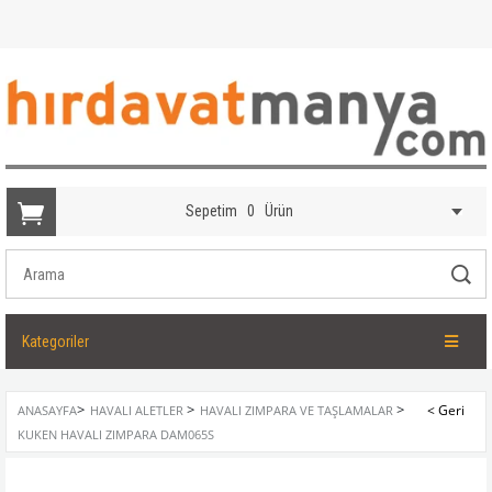
Sepetim
0
Ürün
Kategoriler
>
>
>
ANASAYFA
HAVALI ALETLER
HAVALI ZIMPARA VE TAŞLAMALAR
KUKEN HAVALI ZIMPARA DAM065S