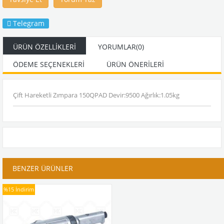
Telegram
ÜRÜN ÖZELLIKLERI
YORUMLAR
(0)
ÖDEME SEÇENEKLERI
ÜRÜN ÖNERILERI
Çift Hareketli Zımpara 150QPAD Devir:9500 Ağırlık:1.05kg
BENZER ÜRÜNLER
%15
İndirim