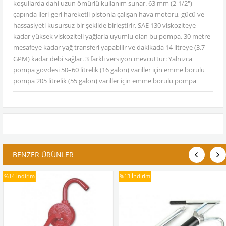
koşullarda dahi uzun ömürlü kullanım sunar. 63 mm (2-1/2")
çapında ileri-geri hareketli pistonla çalışan hava motoru, gücü ve
hassasiyeti kusursuz bir şekilde birleştirir. SAE 130 viskoziteye
kadar yüksek viskoziteli yağlarla uyumlu olan bu pompa, 30 metre
mesafeye kadar yağ transferi yapabilir ve dakikada 14 litreye (3.7
GPM) kadar debi sağlar. 3 farklı versiyon mevcuttur: Yalnızca
pompa gövdesi 50–60 litrelik (16 galon) variller için emme borulu
pompa 205 litrelik (55 galon) variller için emme borulu pompa
BENZER ÜRÜNLER
%14
İndirim
%13
İndirim