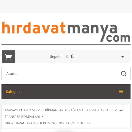
Sepetim
0
Ürün
Kategoriler
>
>
>
ANASAYFA
OTO SERVIS EKIPMANLARI
YAĞLAMA EKIPMANLARI
>
TRANSFER POMPALARI
GROZ HAVALI TRANSFER POMPASI 205LT OP/T3/31B/BSP