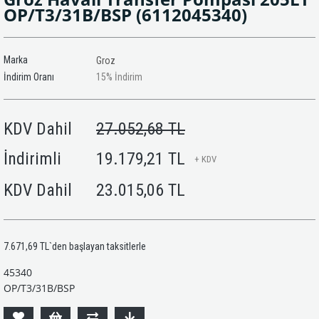
OP/T3/31B/BSP
(6112045340)
Marka
Groz
İndirim Oranı
15
%
İndirim
KDV Dahil
27.052,68 TL
İndirimli
19.179,21 TL
+ KDV
KDV Dahil
23.015,06 TL
7.671,69 TL
`den başlayan taksitlerle
45340
OP/T3/31B/BSP