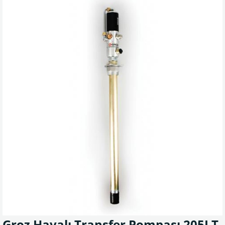
Groz Havalı Transfer Pompası 205LT