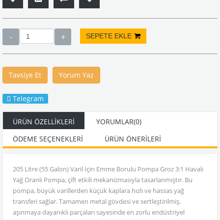
Tavsiye Et
Yorum Yaz
Telegram
ÜRÜN ÖZELLIKLERI
YORUMLAR
(0)
ÖDEME SEÇENEKLERI
ÜRÜN ÖNERILERI
205 Litre (55 Galon) Varil İçin Emme Borulu Pompa Groz 3:1 Havalı
Yağ Oranlı Pompa, çift etkili mekanizmasıyla tasarlanmıştır. Bu
pompa, büyük varillerden küçük kaplara hızlı ve hassas yağ
transferi sağlar. Tamamen metal gövdesi ve sertleştirilmiş,
aşınmaya dayanıklı parçaları sayesinde en zorlu endüstriyel