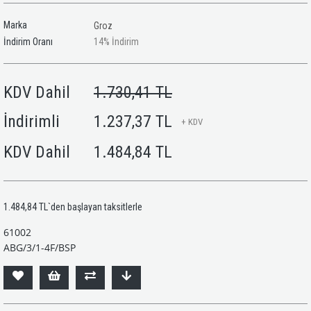
Marka
Groz
İndirim Oranı
14
%
İndirim
KDV Dahil
1.730,41 TL
İndirimli
1.237,37 TL
+ KDV
KDV Dahil
1.484,84 TL
1.484,84 TL
`den başlayan taksitlerle
61002
ABG/3/1-4F/BSP