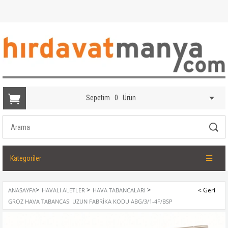
Sepetim
0
Ürün
Kategoriler
>
>
>
ANASAYFA
HAVALI ALETLER
HAVA TABANCALARI
GROZ HAVA TABANCASI UZUN FABRIKA KODU ABG/3/1-4F/BSP