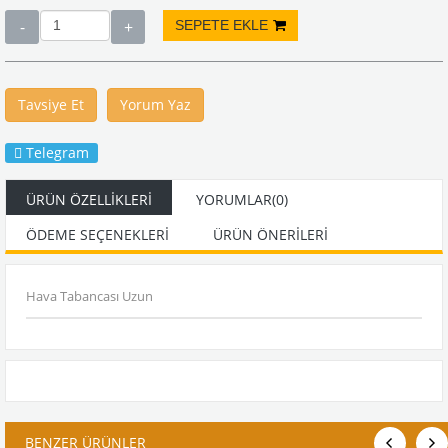
Tavsiye Et
Yorum Yaz
Telegram
ÜRÜN ÖZELLIKLERI
YORUMLAR
(0)
ÖDEME SEÇENEKLERI
ÜRÜN ÖNERILERI
Hava Tabancası Uzun
BENZER ÜRÜNLER