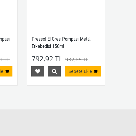
pası
Pressol El Gres Pompasi Metal,
Erkek+disi 150ml
792,92 TL
1 TL
932,85 TL
e
Sepete Ekle