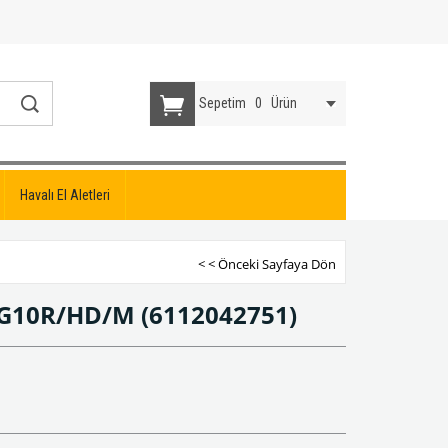
Sepetim
0
Ürün
Havalı El Aletleri
< < Önceki Sayfaya Dön
h G10R/HD/M
(6112042751)