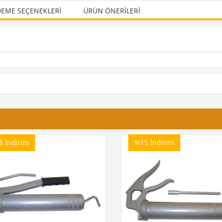
EME SEÇENEKLERI
ÜRÜN ÖNERILERI
5
İndirim
%15
İndirim