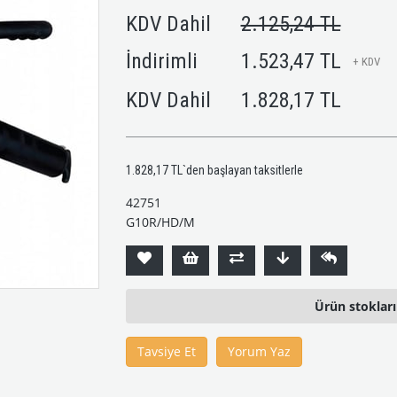
KDV Dahil
2.125,24 TL
İndirimli
1.523,47 TL
+ KDV
KDV Dahil
1.828,17 TL
1.828,17 TL
`den başlayan taksitlerle
42751
G10R/HD/M
Ürün stoklar
Tavsiye Et
Yorum Yaz