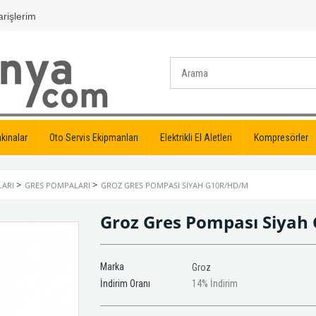
rişlerim
kinalar
Oto Servis Ekipmanları
Elektrikli El Aletleri
Kompresörler
>
>
LARI
GRES POMPALARI
GROZ GRES POMPASI SIYAH G10R/HD/M
Groz Gres Pompası Siya
Marka
Groz
İndirim Oranı
14
%
İndirim