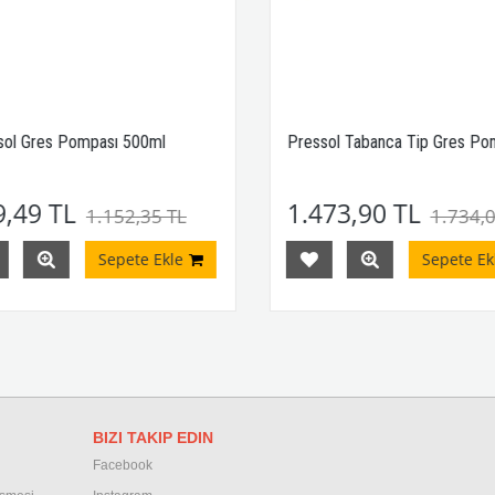
ol Gres Pompası 500ml
Pressol Tabanca Tip Gres Pom
,49 TL
1.473,90 TL
1.152,35 TL
1.734,0
Sepete Ekle
Sepete Ekl
BIZI TAKIP EDIN
Facebook