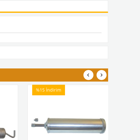
%15
İndirim