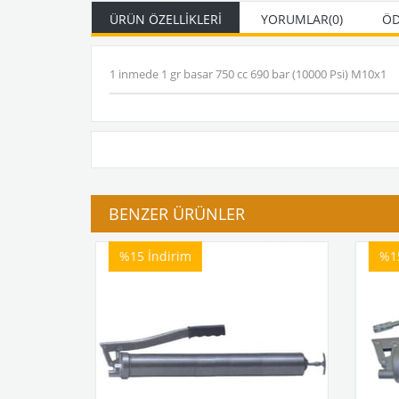
ÜRÜN ÖZELLIKLERI
YORUMLAR
(0)
ÖD
1 inmede 1 gr basar 750 cc 690 bar (10000 Psi) M10x1
BENZER ÜRÜNLER
%15
İndirim
%1