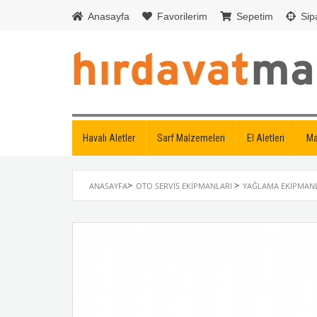
Anasayfa
Favorilerim
Sepetim
Sipa
Havalı Aletler
Sarf Malzemeleri
El Aletleri
Ma
>
>
ANASAYFA
OTO SERVIS EKIPMANLARI
YAĞLAMA EKIPMAN