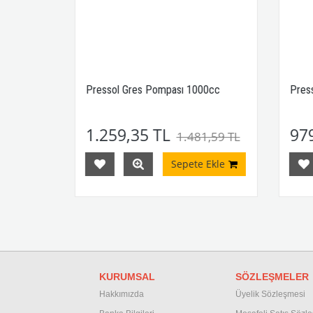
tal,
Pressol Gres Pompası 1000cc
Press
1.259,35 TL
979
5 TL
1.481,59 TL
Ekle
Sepete Ekle
KURUMSAL
SÖZLEŞMELER
Hakkımızda
Üyelik Sözleşmesi