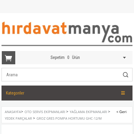
Sepetim
0
Ürün
Kategoriler
>
>
>
ANASAYFA
OTO SERVIS EKIPMANLARI
YAĞLAMA EKIPMANLARI
>
YEDEK PARÇALAR
GROZ GRES POMPA HORTUMU GHC-12/M