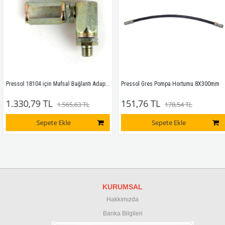
Pressol 18104 için Mafsal Bağlantı Adaptörü
Pressol Gres Pompa Hortumu 8X300mm
1.330,79 TL
151,76 TL
1.565,63 TL
178,54 TL
Sepete Ekle
Sepete Ekle
KURUMSAL
Hakkımızda
Banka Bilgileri