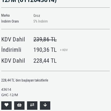
Marka
Groz
İndirim Oranı
5
%
İndirim
KDV Dahil
239,86 TL
İndirimli
190,36 TL
+ KDV
KDV Dahil
228,44 TL
228,44 TL
`den başlayan taksitlerle
43614
GHC-12/M