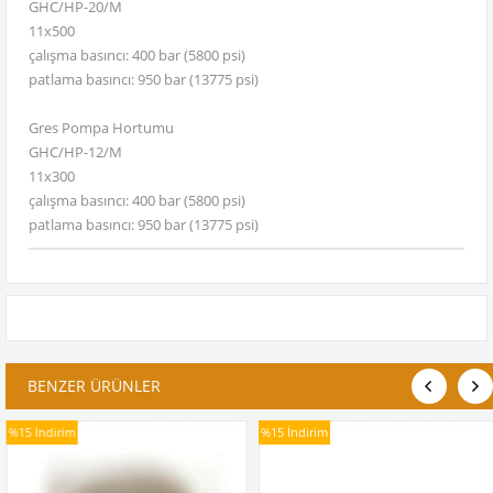
GHC/HP-20/M
11x500
çalışma basıncı: 400 bar (5800 psi)
patlama basıncı: 950 bar (13775 psi)
Gres Pompa Hortumu
GHC/HP-12/M
11x300
çalışma basıncı: 400 bar (5800 psi)
patlama basıncı: 950 bar (13775 psi)
BENZER ÜRÜNLER
%15
İndirim
%15
İndirim