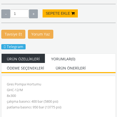
Tavsiye Et
Yorum Yaz
Telegram
ÜRÜN ÖZELLIKLERI
YORUMLAR
(0)
ÖDEME SEÇENEKLERI
ÜRÜN ÖNERILERI
Gres Pompa Hortumu
GHC-12/M
8x300
çalışma basıncı: 400 bar (5800 psi)
patlama basıncı: 950 bar (13775 psi)