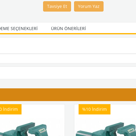
Tavsiye Et
Yorum Yaz
EME SEÇENEKLERI
ÜRÜN ÖNERILERI
0
İndirim
%10
İndirim