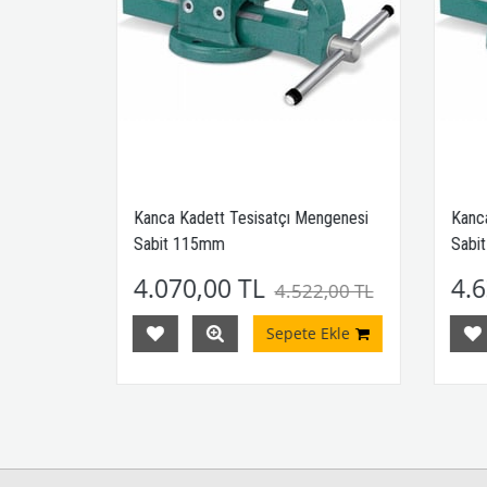
ngenesi
Kanca Kadett Tesisatçı Mengenesi
Kanca
Sabit 115mm
Sabi
4.070,00 TL
4.6
,00 TL
4.522,00 TL
Ekle
Sepete Ekle