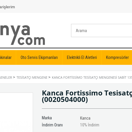
rişlerim
kinalar
Oto Servis Ekipmanları
Elektrikli El Aletleri
Kompresörler
>
>
ENELER
TESISATÇI MENGENE
KANCA FORTISSIMO TESISATÇI MENGENESI SABIT 1
Kanca Fortissimo Tesisat
(0020504000)
Marka
Kanca
İndirim Oranı
10
%
İndirim