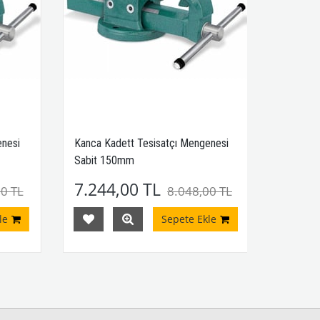
nesi
Kanca Kadett Tesisatçı Mengenesi
Sabit 150mm
7.244,00 TL
0 TL
8.048,00 TL
e
Sepete Ekle