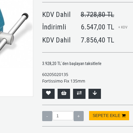
KDV Dahil
8.728,80 TL
İndirimli
6.547,00 TL
+ KDV
KDV Dahil
7.856,40 TL
3.928,20 TL
`den başlayan taksitlerle
60205020135
Fortissimo Fix 135mm