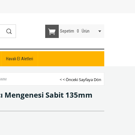
Sepetim
0
Ürün
Havalı El Aletleri
35MM
< < Önceki Sayfaya Dön
çı Mengenesi Sabit 135mm