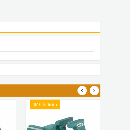
%10
İndirim