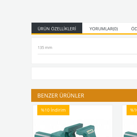
ÜRÜN ÖZELLIKLERI
YORUMLAR
(0)
ÖD
135 mm
BENZER ÜRÜNLER
%10
İndirim
%1