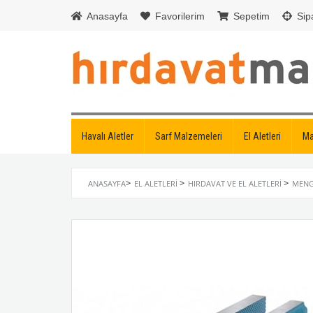
Anasayfa
Favorilerim
Sepetim
Sipa
Havalı Aletler
Sarf Malzemeleri
El Aletleri
Ma
>
>
>
ANASAYFA
EL ALETLERI
HIRDAVAT VE EL ALETLERI
MENG