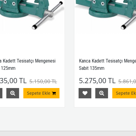
 Kadett Tesisatçı Mengenesi
Kanca Kadett Tesisatçı Menge
t 125mm
Sabit 135mm
35,00 TL
5.275,00 TL
5.150,00 TL
5.861,0
Sepete Ekle
Sepete Ekl