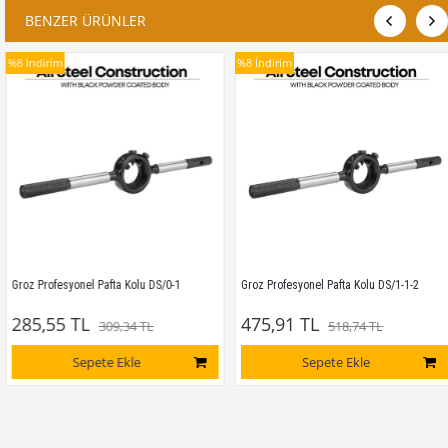
BENZER ÜRÜNLER
%8
İndirim
%8
İndirim
Groz Profesyonel Pafta Kolu DS/0-1
Groz Profesyonel Pafta Kolu DS/1-1-2
285,55 TL
475,91 TL
309,34 TL
518,74 TL
Sepete Ekle
Sepete Ekle