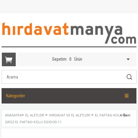
Sepetim
0
Ürün
Kategoriler
>
>
>
>
ANASAYFA
EL ALETLERI
HIRDAVAT VE EL ALETLERI
EL PAFTASI KOLU
GROZ EL PAFTASI KOLU DS/D/30-11