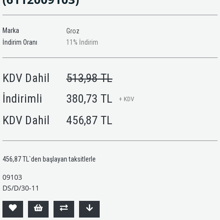
Marka
Groz
İndirim Oranı
11
%
İndirim
KDV Dahil
513,98 TL
İndirimli
380,73 TL
+ KDV
KDV Dahil
456,87 TL
456,87 TL
`den başlayan taksitlerle
09103
DS/D/30-11