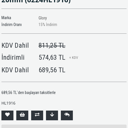
Marka
Glory
İndirim Oranı
15
%
İndirim
KDV Dahil
811,25 TL
İndirimli
574,63 TL
+ KDV
KDV Dahil
689,56 TL
689,56 TL
`den başlayan taksitlerle
HL1916