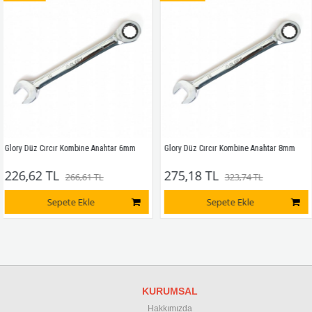
Düz Cırcır Kombine Anahtar 6mm
Glory Düz Cırcır Kombine Anahtar 8mm
Glor
,62 TL
275,18 TL
30
266,61 TL
323,74 TL
Sepete Ekle
Sepete Ekle
KURUMSAL
Hakkımızda