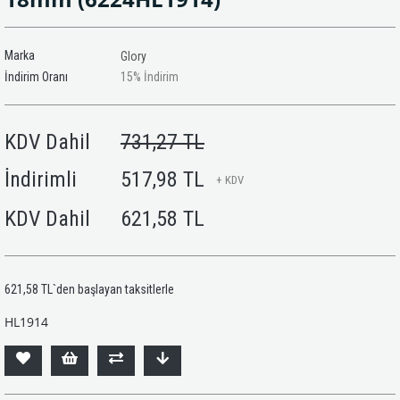
Marka
Glory
İndirim Oranı
15
%
İndirim
KDV Dahil
731,27 TL
İndirimli
517,98 TL
+ KDV
KDV Dahil
621,58 TL
621,58 TL
`den başlayan taksitlerle
HL1914