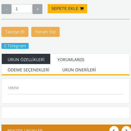
Tavsiye Et
Yorum Yaz
Telegram
ÜRÜN ÖZELLIKLERI
YORUMLAR
(0)
ÖDEME SEÇENEKLERI
ÜRÜN ÖNERILERI
18MM
BENZER ÜRÜNLER