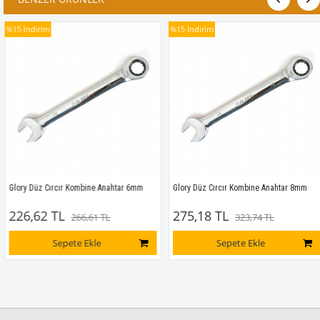
%15
İndirim
%15
İndirim
Glory Düz Cırcır Kombine Anahtar 6mm
Glory Düz Cırcır Kombine Anahtar 8mm
226,62 TL
275,18 TL
266,61 TL
323,74 TL
Sepete Ekle
Sepete Ekle