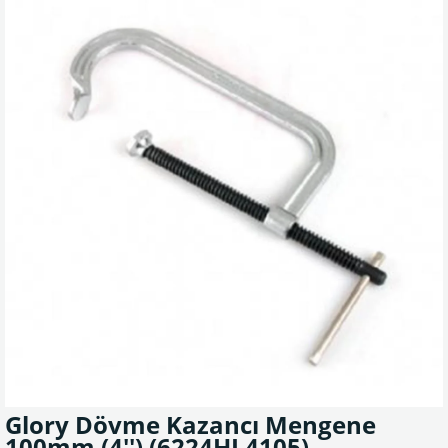
Glory Dövme Kazancı Mengene
100mm (4'')
(6224HL4105)