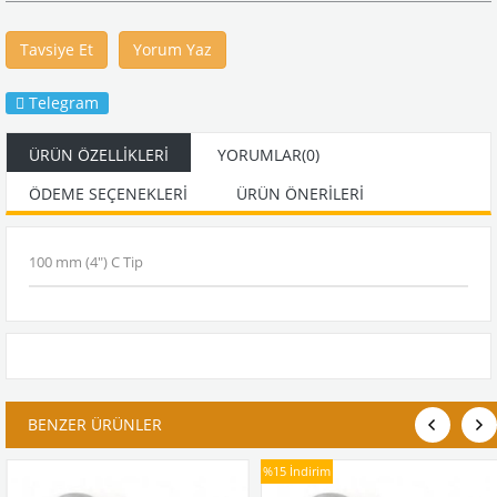
Tavsiye Et
Yorum Yaz
Telegram
ÜRÜN ÖZELLIKLERI
YORUMLAR
(0)
ÖDEME SEÇENEKLERI
ÜRÜN ÖNERILERI
100 mm (4") C Tip
BENZER ÜRÜNLER
%15
İndirim