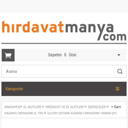
Sepetim
0
Ürün
Kategoriler
>
>
>
>
ANASAYFA
EL ALETLERI
HIRDAVAT VE EL ALETLERI
İŞKENCELER
>
KAZANCI MENGENE (C TIP)
GLORY DÖVME KAZANCI MENGENE 100MM (4'')