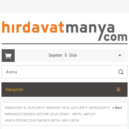
Sepetim
0
Ürün
Kategoriler
>
>
>
>
ANASAYFA
EL ALETLERI
HIRDAVAT VE EL ALETLERI
İŞKENCELER
>
MARANGOZ İŞKENCE (DÖVME ÇELIK ÇENELI - METAL SAPLI)
KANCA DÖVME ÇELIK İŞKENCE METAL SAPLI 90CM