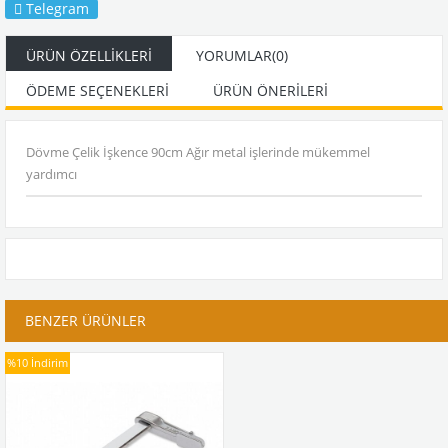
Telegram
ÜRÜN ÖZELLIKLERI
YORUMLAR
(0)
ÖDEME SEÇENEKLERI
ÜRÜN ÖNERILERI
Dövme Çelik İşkence 90cm Ağır metal işlerinde mükemmel
yardımcı
BENZER ÜRÜNLER
%10
İndirim