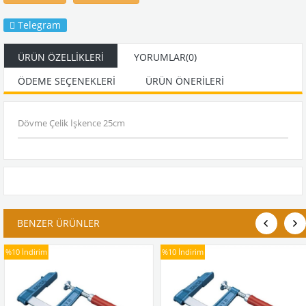
Telegram
ÜRÜN ÖZELLIKLERI
YORUMLAR
(0)
ÖDEME SEÇENEKLERI
ÜRÜN ÖNERILERI
Dövme Çelik İşkence 25cm
BENZER ÜRÜNLER
%10
İndirim
%10
İndirim