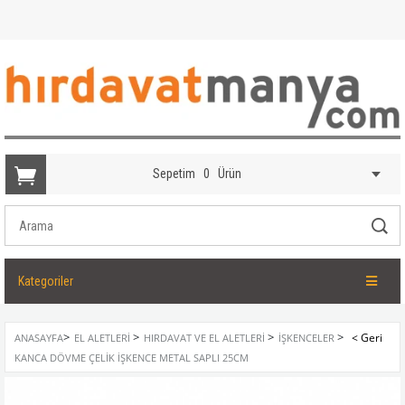
Sepetim
0
Ürün
Kategoriler
>
>
>
>
ANASAYFA
EL ALETLERI
HIRDAVAT VE EL ALETLERI
İŞKENCELER
KANCA DÖVME ÇELIK İŞKENCE METAL SAPLI 25CM