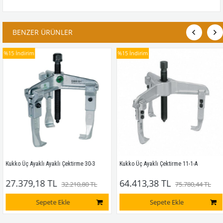
BENZER ÜRÜNLER
5
İndirim
%15
İndirim
%
ko Üç Ayaklı Ayaklı Çektirme 30-3
Kukko Üç Ayaklı Çektirme 11-1-A
K
7.379,18 TL
64.413,38 TL
32.210,80 TL
75.780,44 TL
Sepete Ekle
Sepete Ekle