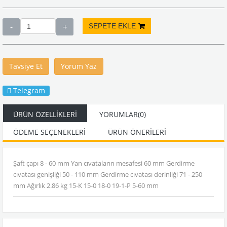
Tavsiye Et
Yorum Yaz
Telegram
ÜRÜN ÖZELLIKLERI
YORUMLAR
(0)
ÖDEME SEÇENEKLERI
ÜRÜN ÖNERILERI
Şaft çapı 8 - 60 mm Yan cıvataların mesafesi 60 mm Gerdirme
cıvatası genişliği 50 - 110 mm Gerdirme cıvatası derinliği 71 - 250
mm Ağırlık 2.86 kg 15-K 15-0 18-0 19-1-P 5-60 mm