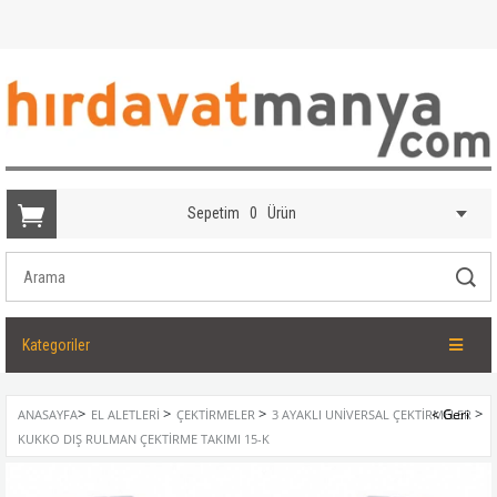
Sepetim
0
Ürün
Kategoriler
>
>
>
>
ANASAYFA
EL ALETLERI
ÇEKTIRMELER
3 AYAKLI UNIVERSAL ÇEKTIRMELER
KUKKO DIŞ RULMAN ÇEKTIRME TAKIMI 15-K