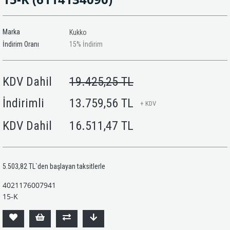
Marka
Kukko
İndirim Oranı
15
%
İndirim
KDV Dahil
19.425,25 TL
İndirimli
13.759,56 TL
+ KDV
KDV Dahil
16.511,47 TL
5.503,82 TL
`den başlayan taksitlerle
4021176007941
15-K