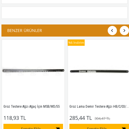
BENZER ÜRÜNLER
%6
İndirim
Groz Lama Demir Testere Ağzı HB/C/03/ST
Groz Testere Ağzı Ağaç İçin MSB/WD/55
118,93 TL
285,44 TL
304,47 TL
Sepete Ekle
Sepete Ekle