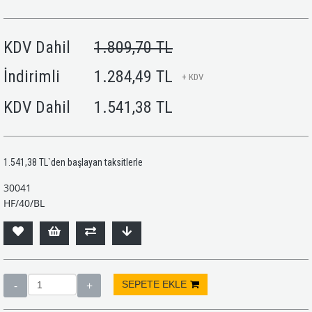
KDV Dahil
1.809,70 TL
İndirimli
1.284,49 TL
+ KDV
KDV Dahil
1.541,38 TL
1.541,38 TL
`den başlayan taksitlerle
30041
HF/40/BL