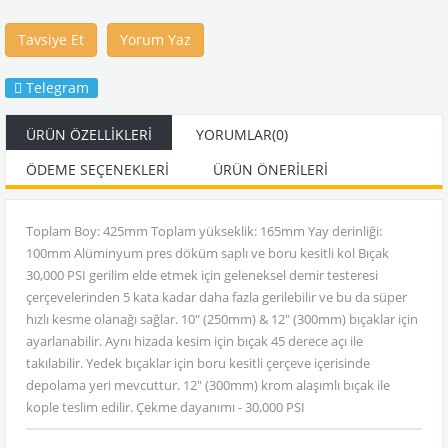
Tavsiye Et
Yorum Yaz
Telegram
ÜRÜN ÖZELLIKLERI
YORUMLAR
(0)
ÖDEME SEÇENEKLERI
ÜRÜN ÖNERILERI
Toplam Boy: 425mm Toplam yükseklik: 165mm Yay derinliği:
100mm Alüminyum pres döküm saplı ve boru kesitli kol Bıçak
30,000 PSI gerilim elde etmek için geleneksel demir testeresi
çerçevelerinden 5 kata kadar daha fazla gerilebilir ve bu da süper
hızlı kesme olanağı sağlar. 10" (250mm) & 12" (300mm) bıçaklar için
ayarlanabilir. Aynı hizada kesim için bıçak 45 derece açı ile
takılabilir. Yedek bıçaklar için boru kesitli çerçeve içerisinde
depolama yeri mevcuttur. 12" (300mm) krom alaşımlı bıçak ile
kople teslim edilir. Çekme dayanımı - 30,000 PSI