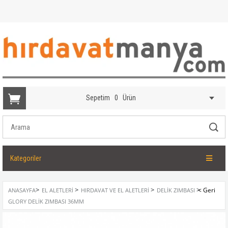
Sepetim
0
Ürün
Kategoriler
>
>
>
>
ANASAYFA
EL ALETLERI
HIRDAVAT VE EL ALETLERI
DELIK ZIMBASI
GLORY DELIK ZIMBASI 36MM