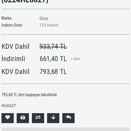
Marka
Glory
İndirim Oranı
15
%
İndirim
KDV Dahil
933,74 TL
İndirimli
661,40 TL
+ KDV
KDV Dahil
793,68 TL
793,68 TL
`den başlayan taksitlerle
HL6027