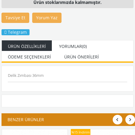
Ürün stoklarımızda kalmamıştır.
Tavsiye Et
Yorum Yaz
Telegram
ÜRÜN ÖZELLIKLERI
YORUMLAR
(0)
ÖDEME SEÇENEKLERI
ÜRÜN ÖNERILERI
Delik Zımbası 36mm
BENZER ÜRÜNLER
%15
İndirim