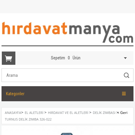
Sepetim
0
Ürün
Kategoriler
>
>
>
>
ANASAYFA
EL ALETLERI
HIRDAVAT VE EL ALETLERI
DELIK ZIMBASI
TURNUS DELIK ZIMBA 326-022