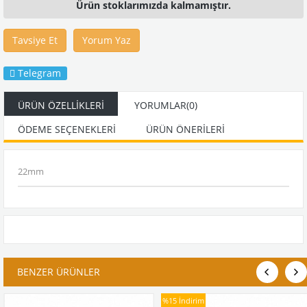
Ürün stoklarımızda kalmamıştır.
Tavsiye Et
Yorum Yaz
Telegram
ÜRÜN ÖZELLIKLERI
YORUMLAR
(0)
ÖDEME SEÇENEKLERI
ÜRÜN ÖNERILERI
22mm
BENZER ÜRÜNLER
%15
İndirim