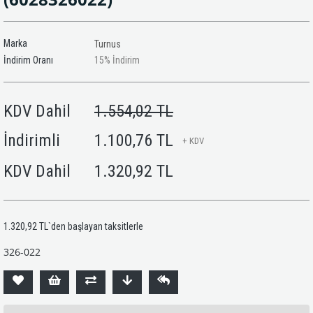
Marka
Turnus
İndirim Oranı
15
%
İndirim
KDV Dahil
1.554,02 TL
İndirimli
1.100,76 TL
+ KDV
KDV Dahil
1.320,92 TL
1.320,92 TL
`den başlayan taksitlerle
326-022