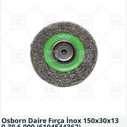
Osborn Daire Fırça İnox 150x30x13
0.30 6.000
(6104544362)