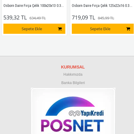
Osborn Daire Fırça Çelik 100x20x13 0.30 8.000
Osborn Daire Fırça Çelik 125x22x16 0.30 6.000
539,32 TL
719,09 TL
634,49 TL
845,99 TL
Sepete Ekle
Sepete Ekle
KURUMSAL
Hakkımızda
Banka Bilgileri