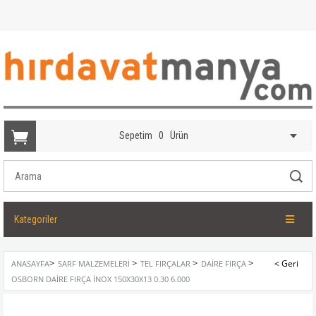
Sepetim
0
Ürün
Kategoriler
>
>
>
>
ANASAYFA
SARF MALZEMELERI
TEL FIRÇALAR
DAIRE FIRÇA
OSBORN DAIRE FIRÇA İNOX 150X30X13 0.30 6.000