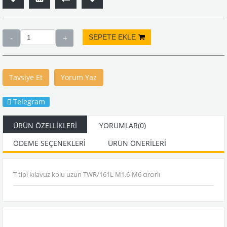
Tavsiye Et
Yorum Yaz
Telegram
ÜRÜN ÖZELLIKLERI
YORUMLAR
(0)
ÖDEME SEÇENEKLERI
ÜRÜN ÖNERILERI
T tipi kılavuz kolu uzun TWR/161L M1.6-M6 cırcırlı