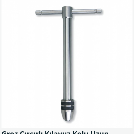
Groz Cırcırlı Kılavuz Kolu Uzun