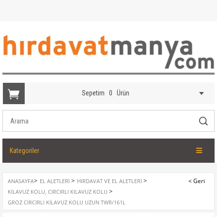
Sepetim
0
Ürün
Kategoriler
>
>
>
ANASAYFA
EL ALETLERI
HIRDAVAT VE EL ALETLERI
>
KILAVUZ KOLU, CIRCIRLI KILAVUZ KOLU
GROZ CIRCIRLI KILAVUZ KOLU UZUN TWR/161L