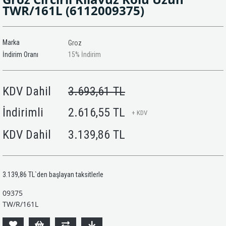
TWR/161L
(6112009375)
Marka
Groz
İndirim Oranı
15
%
İndirim
KDV Dahil
3.693,61 TL
İndirimli
2.616,55 TL
+ KDV
KDV Dahil
3.139,86 TL
3.139,86 TL
`den başlayan taksitlerle
09375
TW/R/161L