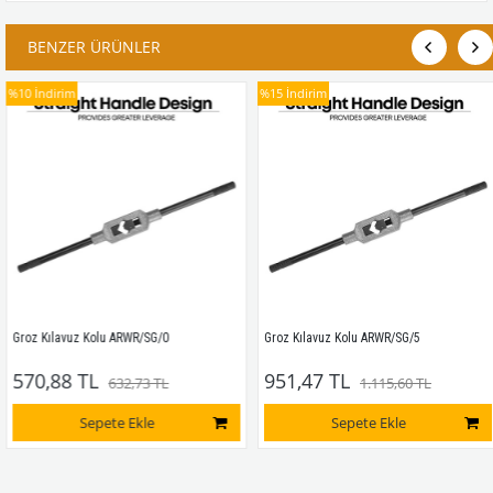
BENZER ÜRÜNLER
%10
İndirim
%15
İndirim
Groz Kılavuz Kolu ARWR/SG/0
Groz Kılavuz Kolu ARWR/SG/5
570,88 TL
951,47 TL
632,73 TL
1.115,60 TL
Sepete Ekle
Sepete Ekle