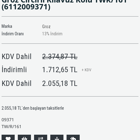
(6112009371)
Marka
Groz
İndirim Oranı
13
%
İndirim
KDV Dahil
2.374,87 TL
İndirimli
1.712,65 TL
+ KDV
KDV Dahil
2.055,18 TL
2.055,18 TL
`den başlayan taksitlerle
09371
TW/R/161