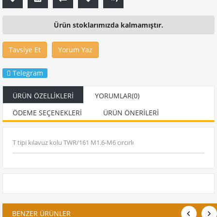
Ürün stoklarımızda kalmamıştır.
Tavsiye Et
Yorum Yaz
Telegram
ÜRÜN ÖZELLIKLERI
YORUMLAR
(0)
ÖDEME SEÇENEKLERI
ÜRÜN ÖNERILERI
T tipi kılavuz kolu TWR/161 M1.6-M6 cırcırlı
BENZER ÜRÜNLER