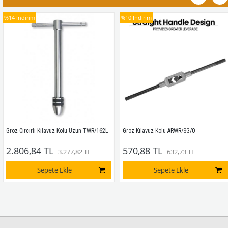
%14
İndirim
%10
İndirim
Groz Cırcırlı Kılavuz Kolu Uzun TWR/162L
Groz Kılavuz Kolu ARWR/SG/0
2.806,84 TL
570,88 TL
3.277,82 TL
632,73 TL
Sepete Ekle
Sepete Ekle