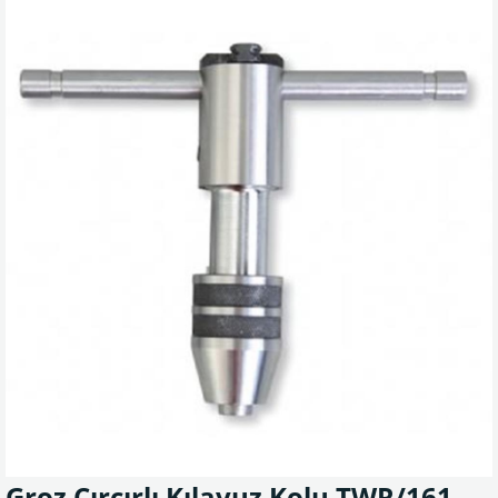
Groz Cırcırlı Kılavuz Kolu TWR/161