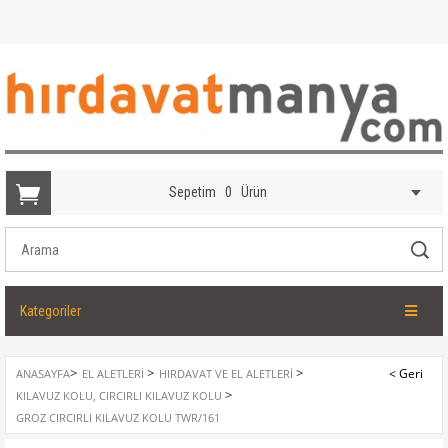
Sepetim
0
Ürün
Kategoriler
>
>
>
ANASAYFA
EL ALETLERI
HIRDAVAT VE EL ALETLERI
>
KILAVUZ KOLU, CIRCIRLI KILAVUZ KOLU
GROZ CIRCIRLI KILAVUZ KOLU TWR/161