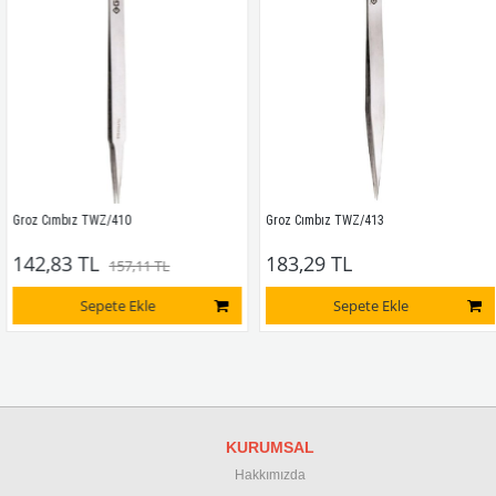
Groz Cımbız TWZ/410
Groz Cımbız TWZ/413
142,83 TL
183,29 TL
157,11 TL
Sepete Ekle
Sepete Ekle
KURUMSAL
Hakkımızda