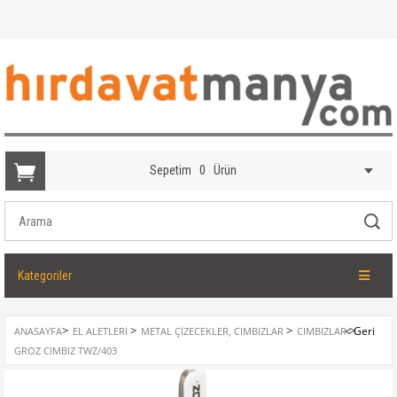
Sepetim
0
Ürün
Kategoriler
>
>
>
>
ANASAYFA
EL ALETLERI
METAL ÇIZECEKLER, CIMBIZLAR
CIMBIZLAR
GROZ CIMBIZ TWZ/403