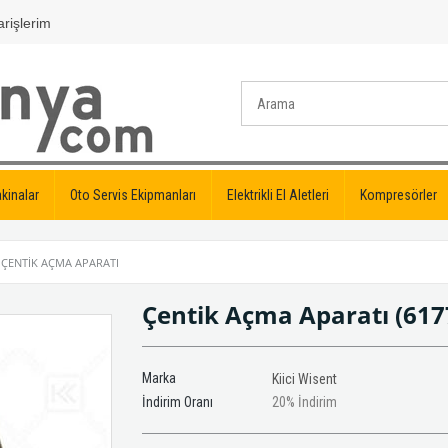
rişlerim
kinalar
Oto Servis Ekipmanları
Elektrikli El Aletleri
Kompresörler
ÇENTIK AÇMA APARATI
Çentik Açma Aparatı
(61
Marka
Kiici Wisent
İndirim Oranı
20
%
İndirim