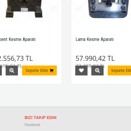
ent Kesme Aparatı
Lama Kesme Aparatı
.556,73 TL
57.990,42 TL
695,91 TL
72.488,03 TL
Sepete Ekle
Sepete Ekl
BIZI TAKIP EDIN
Facebook