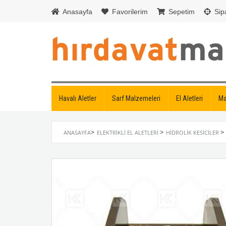
Anasayfa
Favorilerim
Sepetim
Sipa
Havalı Aletler
Sarf Malzemeleri
El Aletleri
Ma
>
>
>
ANASAYFA
ELEKTRIKLI EL ALETLERI
HIDROLIK KESICILER