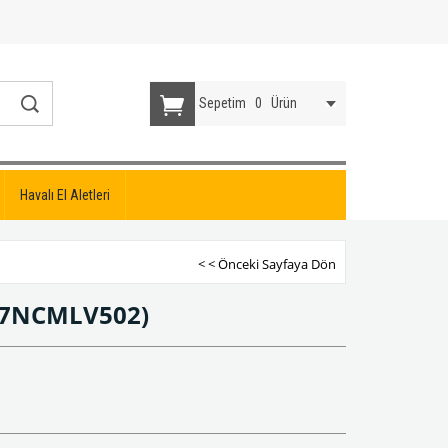
Sepetim
0
Ürün
Havalı El Aletleri
< < Önceki Sayfaya Dön
77NCMLV502)