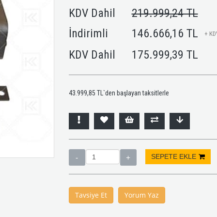
KDV Dahil
219.999,24 TL
İndirimli
146.666,16 TL
+ KD
KDV Dahil
175.999,39 TL
43.999,85 TL
`den başlayan taksitlerle
Tavsiye Et
Yorum Yaz