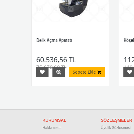
Delik Açma Aparatı
Köşeb
60.536,56 TL
112
75.670,69 TL
140.
Ekle
Sepete Ekle
KURUMSAL
SÖZLEŞMELER
Hakkımızda
Üyelik Sözleşmesi