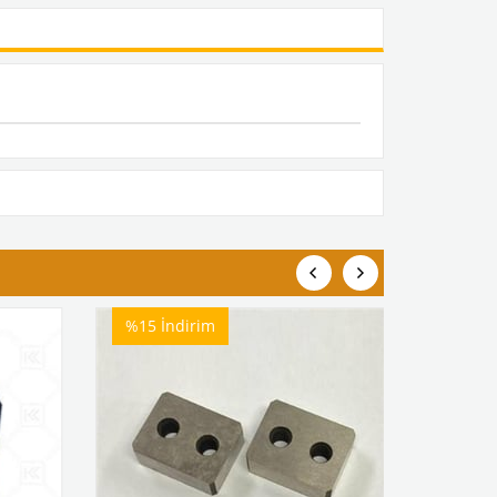
%15
İndirim