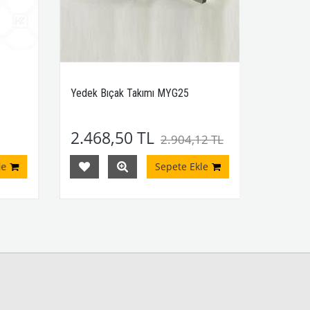
Yedek Bıçak Takımı MYG25
2.468,50 TL
2.904,12 TL
e
Sepete Ekle