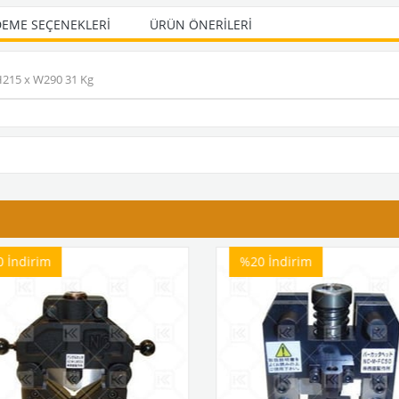
EME SEÇENEKLERI
ÜRÜN ÖNERILERI
 H215 x W290 31 Kg
0
İndirim
%20
İndirim