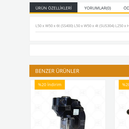
ÜRÜN ÖZELLIKLERI
YORUMLAR
(0)
ÖD
L50 x W50 x 6t (SS400) L50 x W50 x 4t (SUS304) L250 x
BENZER ÜRÜNLER
%20
İndirim
%2