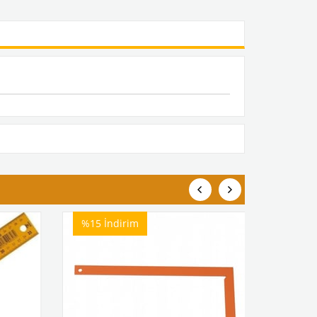
%15
İndirim