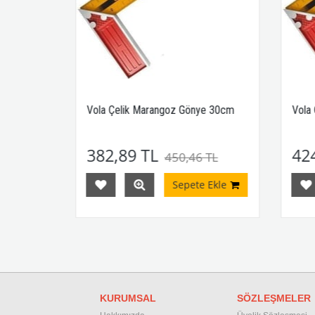
e 25cm
Vola Çelik Marangoz Gönye 30cm
Vola 
382,89 TL
424
TL
450,46 TL
Ekle
Sepete Ekle
KURUMSAL
SÖZLEŞMELER