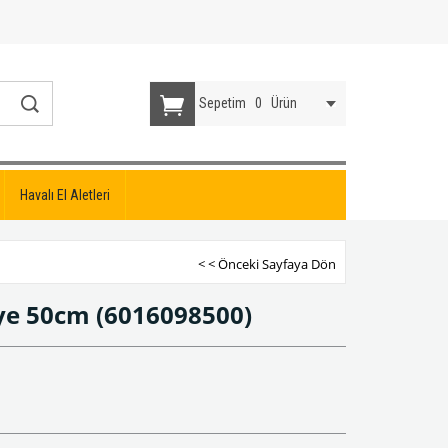
Sepetim
0
Ürün
Havalı El Aletleri
< < Önceki Sayfaya Dön
nye 50cm
(6016098500)