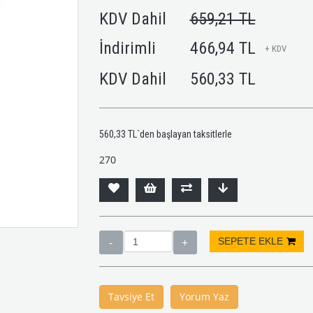
KDV Dahil
659,21 TL
İndirimli
466,94 TL
+ KDV
KDV Dahil
560,33 TL
560,33 TL
`den başlayan taksitlerle
270
Tavsiye Et
Yorum Yaz