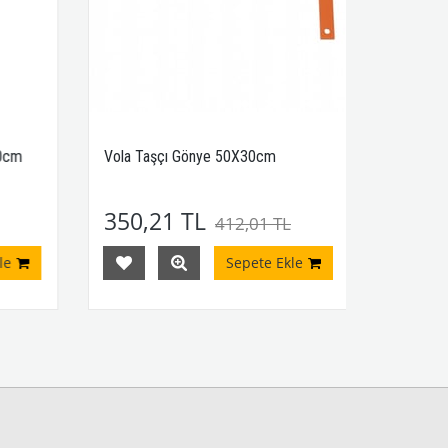
0cm
Vola Taşçı Gönye 50X30cm
350,21 TL
412,01 TL
e
Sepete Ekle