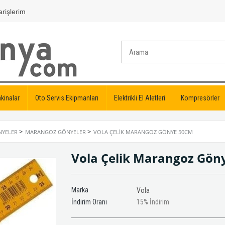
rişlerim
kinalar
Oto Servis Ekipmanları
Elektrikli El Aletleri
Kompresörler
>
>
NYELER
MARANGOZ GÖNYELER
VOLA ÇELIK MARANGOZ GÖNYE 50CM
Vola Çelik Marangoz Gö
Marka
Vola
İndirim Oranı
15
%
İndirim