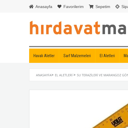
Anasayfa
Favorilerim
Sepetim
Sipa
Havalı Aletler
Sarf Malzemeleri
El Aletleri
Ma
>
>
ANASAYFA
EL ALETLERI
SU TERAZILERI VE MARANGOZ GÖ