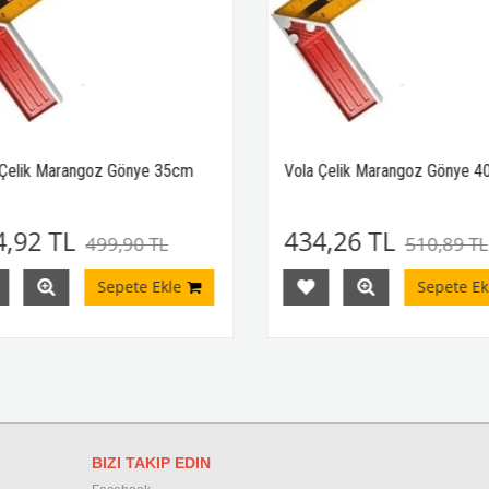
Çelik Marangoz Gönye 35cm
Vola Çelik Marangoz Gönye 4
,92 TL
434,26 TL
499,90 TL
510,89 TL
Sepete Ekle
Sepete Ekl
BIZI TAKIP EDIN