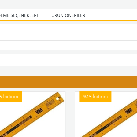
EME SEÇENEKLERI
ÜRÜN ÖNERILERI
5
İndirim
%15
İndirim