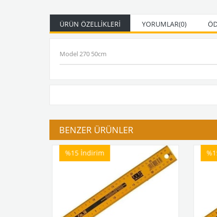
ÜRÜN ÖZELLIKLERI
YORUMLAR
(0)
ÖD
Model 270 50cm
BENZER ÜRÜNLER
%15
İndirim
%1