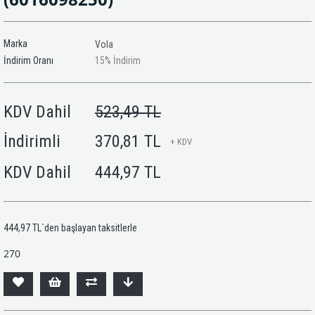
Marka
Vola
İndirim Oranı
15
%
İndirim
KDV Dahil
523,49 TL
İndirimli
370,81 TL
+ KDV
KDV Dahil
444,97 TL
444,97 TL
`den başlayan taksitlerle
270