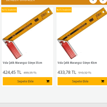
%15
İndirim
%15
İndirim
Vola Çelik Marangoz Gönye 35cm
Vola Çelik Marangoz Gönye 40cm
424,45 TL
433,78 TL
499,35 TL
510,32 TL
Sepete Ekle
Sepete Ekle