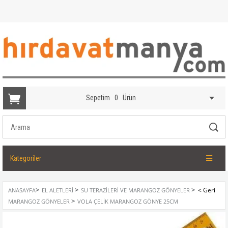
Sepetim
0
Ürün
Kategoriler
>
>
>
ANASAYFA
EL ALETLERI
SU TERAZILERI VE MARANGOZ GÖNYELER
>
MARANGOZ GÖNYELER
VOLA ÇELIK MARANGOZ GÖNYE 25CM