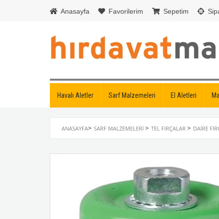
Anasayfa
Favorilerim
Sepetim
Sipa
Havalı Aletler
Sarf Malzemeleri
El Aletleri
Ma
>
>
>
ANASAYFA
SARF MALZEMELERI
TEL FIRÇALAR
DAIRE FIR