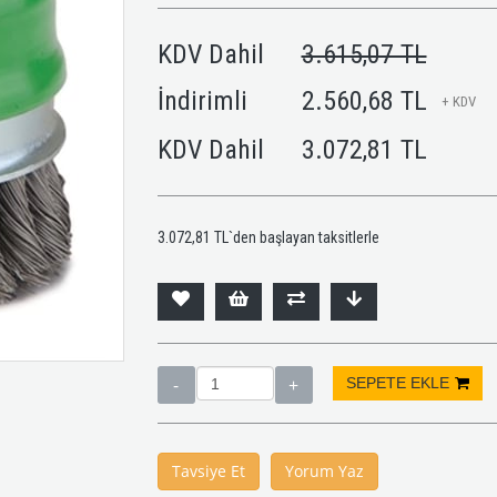
KDV Dahil
3.615,07 TL
İndirimli
2.560,68 TL
+ KDV
KDV Dahil
3.072,81 TL
3.072,81 TL
`den başlayan taksitlerle
Tavsiye Et
Yorum Yaz