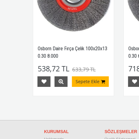
5x19x16
Osborn Daire Fırça Çelik 100x20x13
Osbor
0.30 8.000
0.30 
538,72 TL
718
TL
633,79 TL
Ekle
Sepete Ekle
KURUMSAL
SÖZLEŞMELER