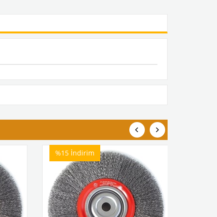
%15
İndirim