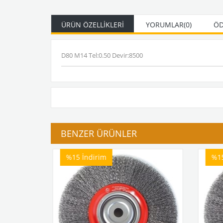
ÜRÜN ÖZELLIKLERI
YORUMLAR
(0)
ÖD
D80 M14 Tel:0.50 Devir:8500
BENZER ÜRÜNLER
%15
İndirim
%1