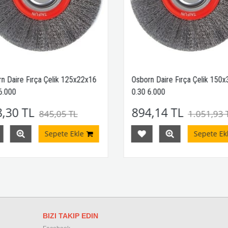
n Daire Fırça Çelik 125x22x16
Osborn Daire Fırça Çelik 150x
6.000
0.30 6.000
,30 TL
894,14 TL
845,05 TL
1.051,93 
Sepete Ekle
Sepete Ekl
BIZI TAKIP EDIN