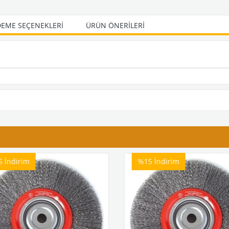
EME SEÇENEKLERI
ÜRÜN ÖNERILERI
5
İndirim
%15
İndirim