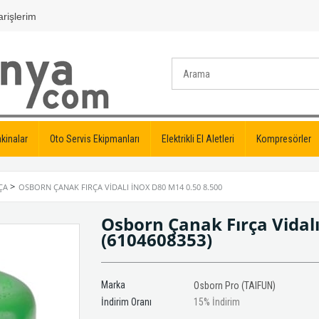
rişlerim
kinalar
Oto Servis Ekipmanları
Elektrikli El Aletleri
Kompresörler
>
ÇA
OSBORN ÇANAK FIRÇA VIDALI İNOX D80 M14 0.50 8.500
Osborn Çanak Fırça Vidalı
(6104608353)
Marka
Osborn Pro (TAIFUN)
İndirim Oranı
15
%
İndirim