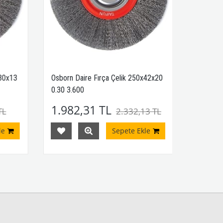
30x13
Osborn Daire Fırça Çelik 250x42x20
0.30 3.600
1.982,31 TL
TL
2.332,13 TL
e
Sepete Ekle