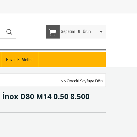
Sepetim
0
Ürün
Havalı El Aletleri
< < Önceki Sayfaya Dön
 İnox D80 M14 0.50 8.500