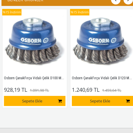
%15
İndirim
%15
İndirim
Osborn ÇanakFırça Vidalı Çelik D100 M14 0.50 8.500
Osborn ÇanakFırça Vidalı Çelik D120 M14 0.50 6.500
928,19 TL
1.240,69 TL
1.091,98 TL
1.459,64 TL
Sepete Ekle
Sepete Ekle