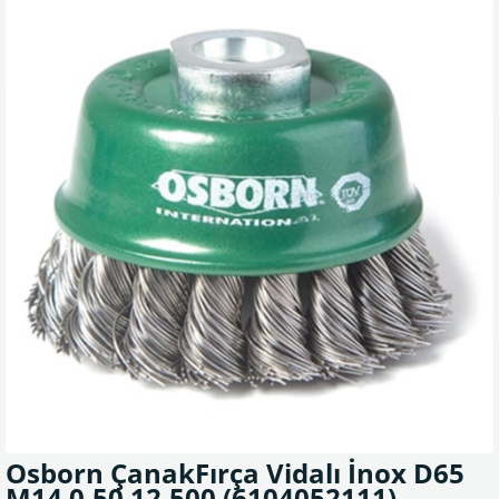
Osborn ÇanakFırça Vidalı İnox D65
M14 0.50 12.500
(6104052111)