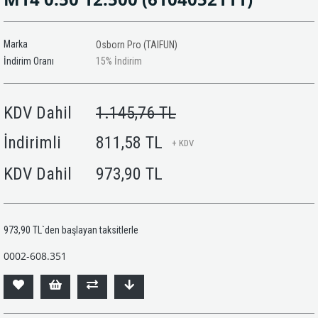
Marka
Osborn Pro (TAIFUN)
İndirim Oranı
15
%
İndirim
KDV Dahil
1.145,76 TL
İndirimli
811,58 TL
+ KDV
KDV Dahil
973,90 TL
973,90 TL
`den başlayan taksitlerle
0002-608.351