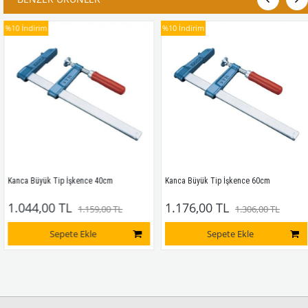
%10
İndirim
%10
İndirim
Kanca Büyük Tip İşkence 40cm
Kanca Büyük Tip İşkence 60cm
1.044,00 TL
1.176,00 TL
1.159,00 TL
1.306,00 TL
Sepete Ekle
Sepete Ekle