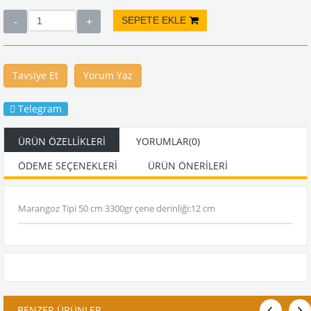
Tavsiye Et
Yorum Yaz
Telegram
ÜRÜN ÖZELLIKLERI
YORUMLAR
(0)
ÖDEME SEÇENEKLERI
ÜRÜN ÖNERILERI
Marangoz Tipi 50 cm 3300gr çene derinliği:12 cm
BENZER ÜRÜNLER