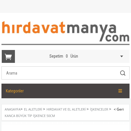
Sepetim
0
Ürün
Kategoriler
>
>
>
>
ANASAYFA
EL ALETLERI
HIRDAVAT VE EL ALETLERI
İŞKENCELER
KANCA BÜYÜK TIP İŞKENCE 50CM