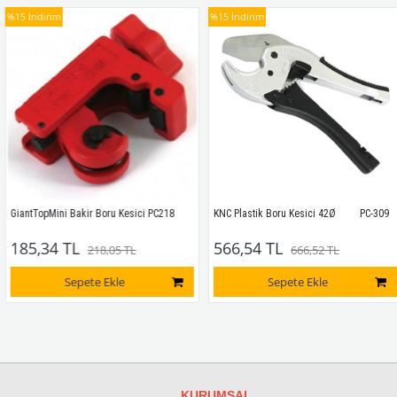
%15
İndirim
%15
İndirim
GiantTopMini Bakir Boru Kesici PC218
KNC Plastik Boru Kesici 42Ø         PC-309
185,34 TL
566,54 TL
218,05 TL
666,52 TL
Sepete Ekle
Sepete Ekle
KURUMSAL