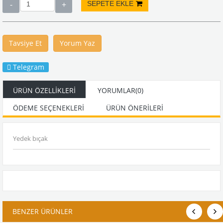
Tavsiye Et
Yorum Yaz
Telegram
ÜRÜN ÖZELLIKLERI
YORUMLAR
(0)
ÖDEME SEÇENEKLERI
ÜRÜN ÖNERILERI
Yedek bıçak
BENZER ÜRÜNLER