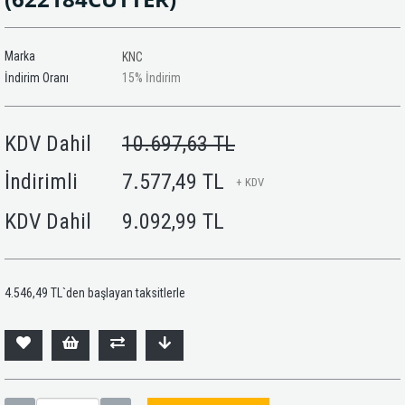
Marka
KNC
İndirim Oranı
15
%
İndirim
KDV Dahil
10.697,63 TL
İndirimli
7.577,49 TL
+ KDV
KDV Dahil
9.092,99 TL
4.546,49 TL
`den başlayan taksitlerle