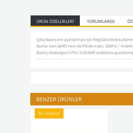
ÜRÜN ÖZELLIKLERI
YORUMLAR
(0)
ÖD
Çıkış Basıncının ayarlanması için Regülatörlerle kullanım
Bunlar hem BARS hem de PSI’de maks. 200PSI / 14 BAR
Basınç Göstergesi 5 PSI / 0.20 BAR aralıklarla ayarlanmı
BENZER ÜRÜNLER
%2
İndirim