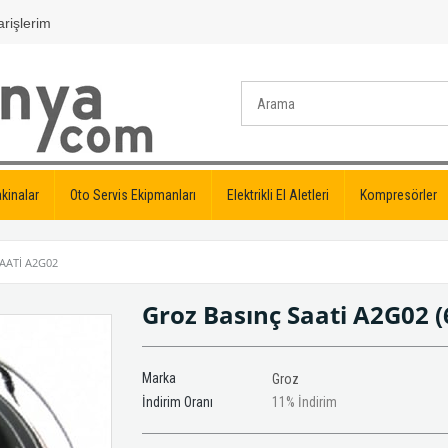
rişlerim
kinalar
Oto Servis Ekipmanları
Elektrikli El Aletleri
Kompresörler
AATI A2G02
Groz Basınç Saati A2G02
(
Marka
Groz
İndirim Oranı
11
%
İndirim