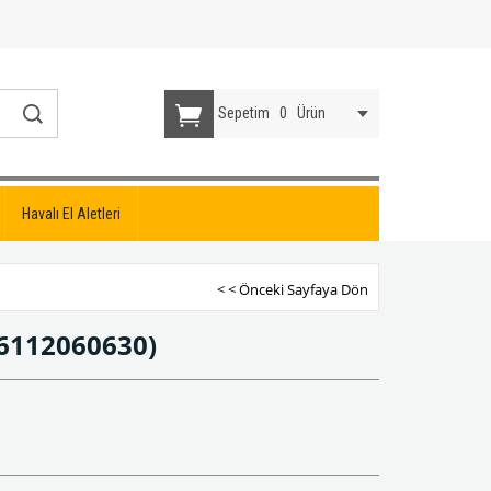
Sepetim
0
Ürün
Havalı El Aletleri
< < Önceki Sayfaya Dön
6112060630)