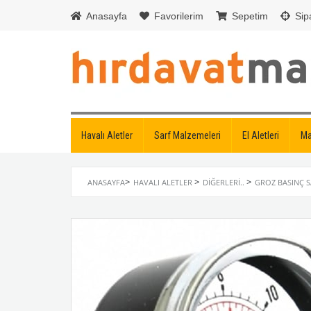
Anasayfa
Favorilerim
Sepetim
Sipa
Havalı Aletler
Sarf Malzemeleri
El Aletleri
Ma
>
>
>
ANASAYFA
HAVALI ALETLER
DIĞERLERI..
GROZ BASINÇ S