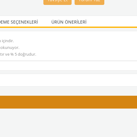
EME SEÇENEKLERI
ÜRÜN ÖNERILERI
 içindir.
 okunuyor.
ştır ve % 5 doğrudur.