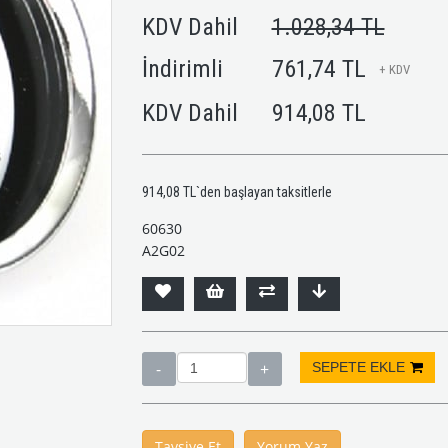
KDV Dahil
1.028,34 TL
İndirimli
761,74 TL
+ KDV
KDV Dahil
914,08 TL
914,08 TL
`den başlayan taksitlerle
60630
A2G02
Tavsiye Et
Yorum Yaz