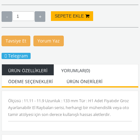
Tavsiye Et
Yorum Yaz
Telegram
ÜRÜN ÖZELLIKLERI
YORUMLAR
(0)
ÖDEME SEÇENEKLERI
ÜRÜN ÖNERILERI
Ölçüsü : 11.11 - 11.9 Uzunluk : 133 mm Tür : H1 Adet Fiyatıdır Groz
Ayarlanabilir El Raybaları serisi, herhangi bir mühendislik veya oto
tamir atölyesi için son derece kullanışlı hassas aletlerdir.