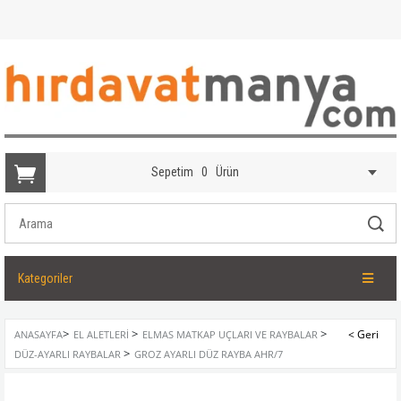
Sepetim
0
Ürün
Kategoriler
>
>
>
ANASAYFA
EL ALETLERI
ELMAS MATKAP UÇLARI VE RAYBALAR
>
DÜZ-AYARLI RAYBALAR
GROZ AYARLI DÜZ RAYBA AHR/7