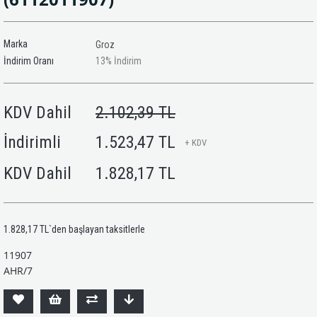
Marka
Groz
İndirim Oranı
13
%
İndirim
KDV Dahil
2.102,39 TL
İndirimli
1.523,47 TL
+ KDV
KDV Dahil
1.828,17 TL
1.828,17 TL
`den başlayan taksitlerle
11907
AHR/7