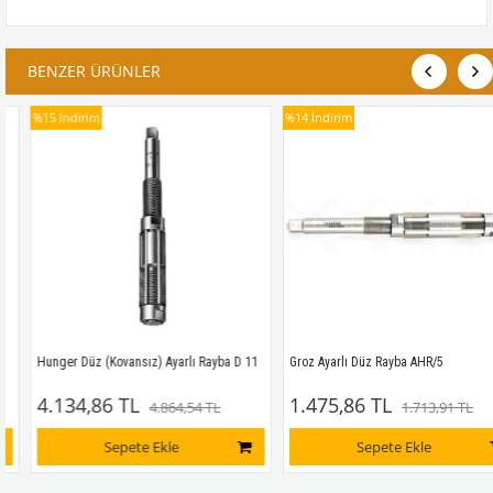
BENZER ÜRÜNLER
%15
İndirim
%14
İndirim
Hunger Düz (Kovansız) Ayarlı Rayba D 11
Groz Ayarlı Düz Rayba AHR/5
4.134,86 TL
1.475,86 TL
4.864,54 TL
1.713,91 TL
Sepete Ekle
Sepete Ekle