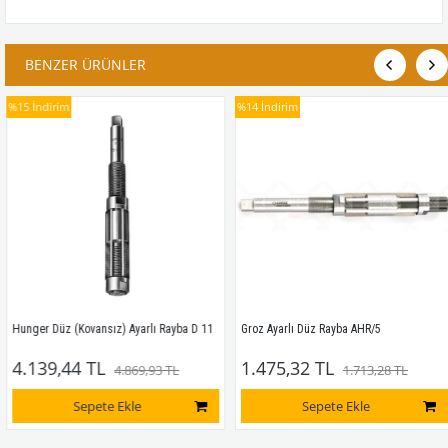
BENZER ÜRÜNLER
%15
İndirim
%14
İndirim
Hunger Düz (Kovansız) Ayarlı Rayba D 11
Groz Ayarlı Düz Rayba AHR/5
4.139,44 TL
1.475,32 TL
4.869,93 TL
1.713,28 TL
Sepete Ekle
Sepete Ekle