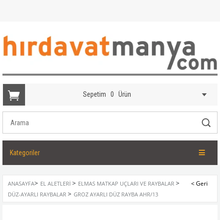
Sepetim
0
Ürün
Kategoriler
>
>
>
ANASAYFA
EL ALETLERI
ELMAS MATKAP UÇLARI VE RAYBALAR
>
DÜZ-AYARLI RAYBALAR
GROZ AYARLI DÜZ RAYBA AHR/13