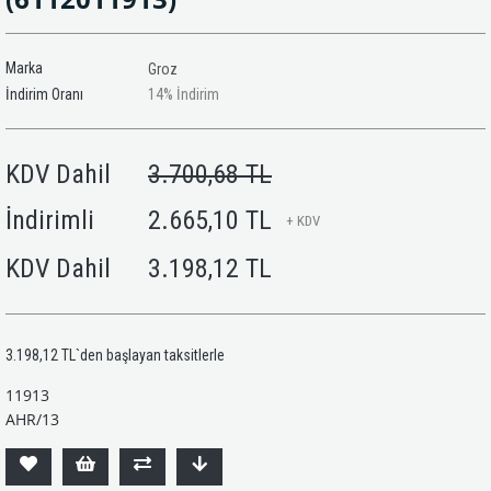
Marka
Groz
İndirim Oranı
14
%
İndirim
KDV Dahil
3.700,68 TL
İndirimli
2.665,10 TL
+ KDV
KDV Dahil
3.198,12 TL
3.198,12 TL
`den başlayan taksitlerle
11913
AHR/13