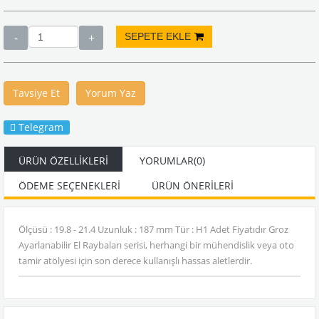
Tavsiye Et
Yorum Yaz
Telegram
ÜRÜN ÖZELLIKLERI
YORUMLAR
(0)
ÖDEME SEÇENEKLERI
ÜRÜN ÖNERILERI
Ölçüsü : 19.8 - 21.4 Uzunluk : 187 mm Tür : H1 Adet Fiyatıdır Groz
Ayarlanabilir El Raybaları serisi, herhangi bir mühendislik veya oto
tamir atölyesi için son derece kullanışlı hassas aletlerdir.