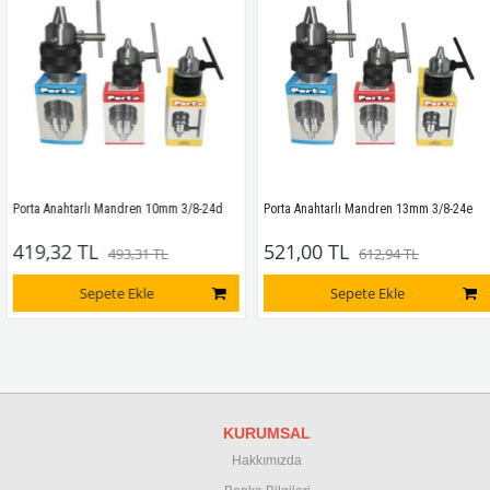
Porta Anahtarlı Mandren 10mm 3/8-24d
Porta Anahtarlı Mandren 13mm 3/8-24e
419,32 TL
521,00 TL
493,31 TL
612,94 TL
Sepete Ekle
Sepete Ekle
KURUMSAL
Hakkımızda