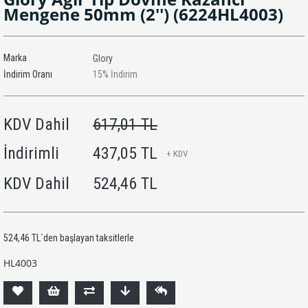
Mengene 50mm (2'')
(6224HL4003)
Marka
Glory
İndirim Oranı
15
%
İndirim
KDV Dahil
617,01 TL
İndirimli
437,05 TL
+ KDV
KDV Dahil
524,46 TL
524,46 TL
`den başlayan taksitlerle
HL4003