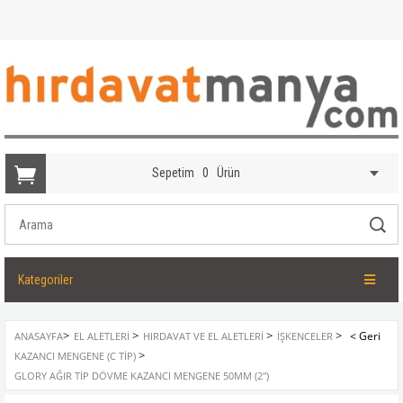
Sepetim
0
Ürün
Kategoriler
>
>
>
>
ANASAYFA
EL ALETLERI
HIRDAVAT VE EL ALETLERI
İŞKENCELER
>
KAZANCI MENGENE (C TIP)
GLORY AĞIR TIP DÖVME KAZANCI MENGENE 50MM (2'')