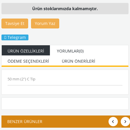
Ürün stoklarımızda kalmamıştır.
Tavsiye Et
Yorum Yaz
Telegram
ÜRÜN ÖZELLIKLERI
YORUMLAR
(0)
ÖDEME SEÇENEKLERI
ÜRÜN ÖNERILERI
50 mm (2") C Tip
BENZER ÜRÜNLER