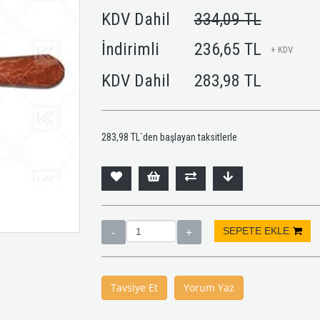
KDV Dahil
334,09 TL
İndirimli
236,65 TL
+ KDV
KDV Dahil
283,98 TL
283,98 TL
`den başlayan taksitlerle
Tavsiye Et
Yorum Yaz