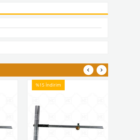
%15
İndirim