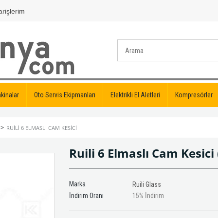
rişlerim
kinalar
Oto Servis Ekipmanları
Elektrikli El Aletleri
Kompresörler
>
RUILI 6 ELMASLI CAM KESICI
Ruili 6 Elmaslı Cam Kesici
Marka
Ruili Glass
İndirim Oranı
15
%
İndirim