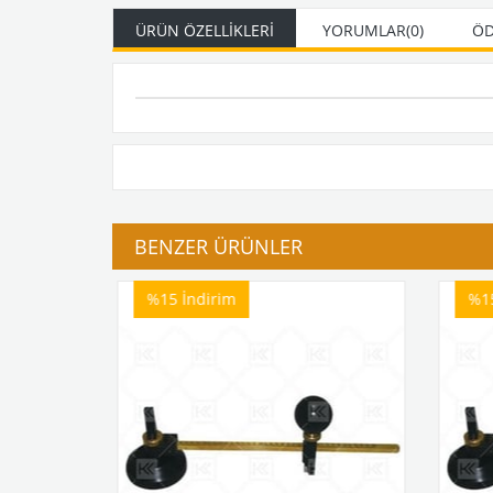
ÜRÜN ÖZELLIKLERI
YORUMLAR
(0)
ÖD
BENZER ÜRÜNLER
%15
İndirim
%1