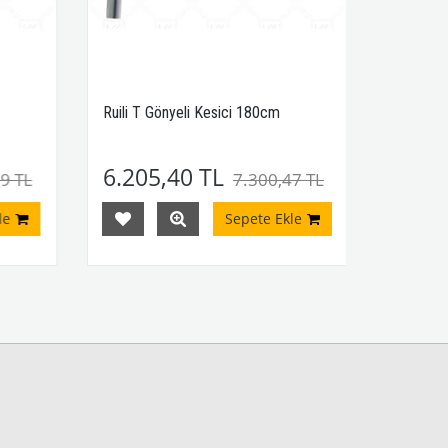
Ruili T Gönyeli Kesici 180cm
6.205,40 TL
9 TL
7.300,47 TL
e
Sepete Ekle