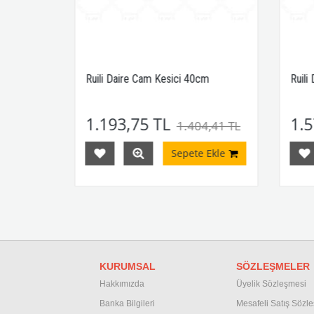
Ruili Daire Cam Kesici 40cm
Ruili
1.193,75 TL
1.5
TL
1.404,41 TL
Ekle
Sepete Ekle
KURUMSAL
SÖZLEŞMELER
Hakkımızda
Üyelik Sözleşmesi
Banka Bilgileri
M
esafeli Satış Sözl