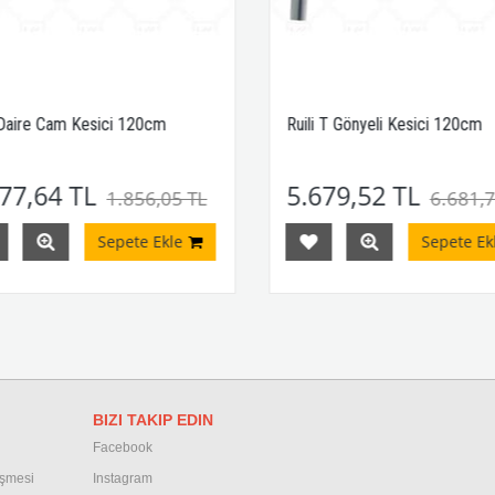
 Daire Cam Kesici 120cm
Ruili T Gönyeli Kesici 120cm
77,64 TL
5.679,52 TL
1.856,05 TL
6.681,7
Sepete Ekle
Sepete Ekl
BIZI TAKIP EDIN
Facebook
eşmesi
Instagram