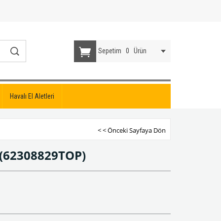
Sepetim
0
Ürün
Havalı El Aletleri
< < Önceki Sayfaya Dön
(62308829TOP)