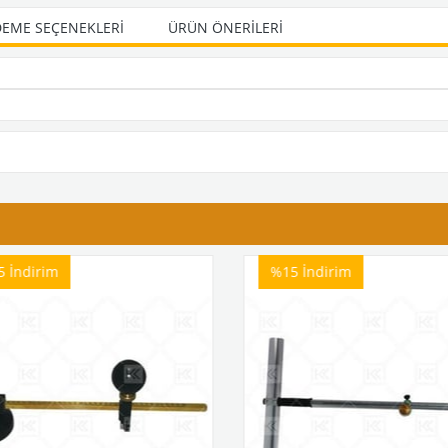
EME SEÇENEKLERI
ÜRÜN ÖNERILERI
5
İndirim
%15
İndirim