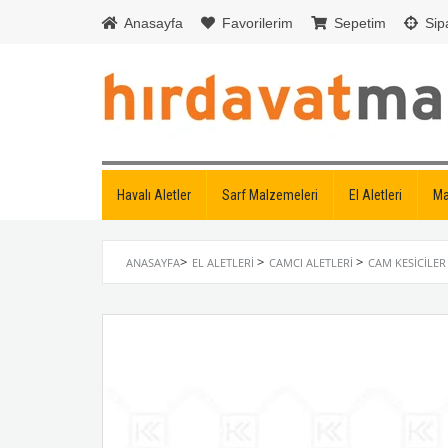
Anasayfa
Favorilerim
Sepetim
Sipa
Havalı Aletler
Sarf Malzemeleri
El Aletleri
Ma
>
>
>
ANASAYFA
EL ALETLERI
CAMCI ALETLERI
CAM KESICILER