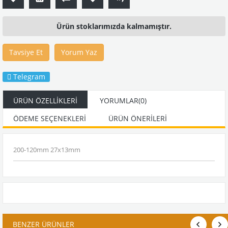
Ürün stoklarımızda kalmamıştır.
Tavsiye Et
Yorum Yaz
Telegram
ÜRÜN ÖZELLIKLERI
YORUMLAR
(0)
ÖDEME SEÇENEKLERI
ÜRÜN ÖNERILERI
200-120mm 27x13mm
BENZER ÜRÜNLER