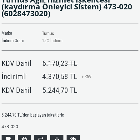
(kaydırma Önleyici Sistem) 473-020
(6028473020)
Marka
Turnus
İndirim Oranı
15
%
İndirim
KDV Dahil
6.170,23 TL
İndirimli
4.370,58 TL
+ KDV
KDV Dahil
5.244,70 TL
5.244,70 TL
`den başlayan taksitlerle
473-020