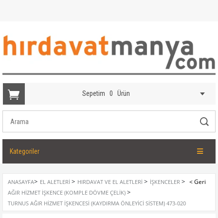
Sepetim
0
Ürün
Kategoriler
>
>
>
>
ANASAYFA
EL ALETLERI
HIRDAVAT VE EL ALETLERI
İŞKENCELER
>
AĞIR HIZMET İŞKENCE (KOMPLE DÖVME ÇELIK)
TURNUS AĞIR HIZMET İŞKENCESI (KAYDIRMA ÖNLEYICI SISTEM) 473-020