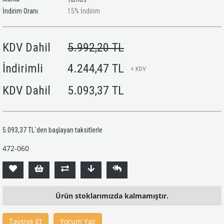
İndirim Oranı
15
%
İndirim
KDV Dahil
5.992,20 TL
İndirimli
4.244,47 TL
+ KDV
KDV Dahil
5.093,37 TL
5.093,37 TL
`den başlayan taksitlerle
472-060
Ürün stoklarımızda kalmamıştır.
Tavsiye Et
Yorum Yaz