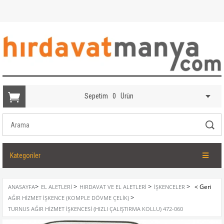
Sepetim
0
Ürün
Kategoriler
>
>
>
>
ANASAYFA
EL ALETLERI
HIRDAVAT VE EL ALETLERI
İŞKENCELER
>
AĞIR HIZMET İŞKENCE (KOMPLE DÖVME ÇELIK)
TURNUS AĞIR HIZMET İŞKENCESI (HIZLI ÇALIŞTIRMA KOLLU) 472-060