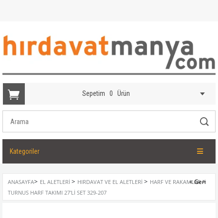
Sepetim
0
Ürün
Kategoriler
>
>
>
>
ANASAYFA
EL ALETLERI
HIRDAVAT VE EL ALETLERI
HARF VE RAKAMLAR
TURNUS HARF TAKIMI 27'LI SET 329-207