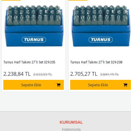
rnus Harf Takımı 27'li Set 329-205
Turnus Harf Takımı 27'li Set 329-208 
.238,84 TL
2.705,27 TL
2.633,93 TL
3.841,15 TL
Sepete Ekle
Sepete Ekle
KURUMSAL
Hakkımızda