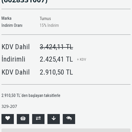
Marka
Turnus
İndirim Oranı
15
%
İndirim
KDV Dahil
3.424,11 TL
İndirimli
2.425,41 TL
+ KDV
KDV Dahil
2.910,50 TL
2.910,50 TL
`den başlayan taksitlerle
329-207